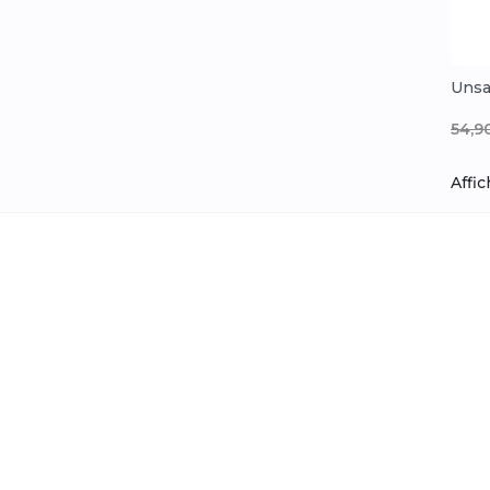
Unsa
Prix
54,9
Affic