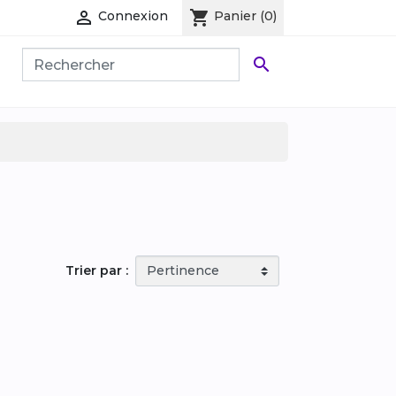

shopping_cart
Connexion
Panier
(0)

Trier par :