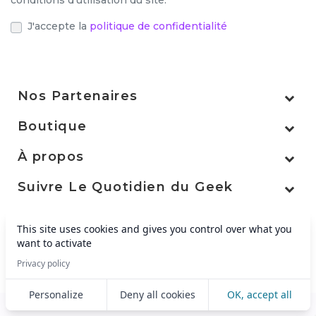
conditions d'utilisation du site.
J'accepte la
politique de confidentialité
Nos Partenaires
Boutique
À propos
Suivre Le Quotidien du Geek
This site uses cookies and gives you control over what you
want to activate
© 2026 - Créé par
Becoms
0661598311
5 Rue des Moulins, 63000 Chamalières
Privacy policy
christelle.monod@miaomi.fr
Personalize
Deny all cookies
OK, accept all