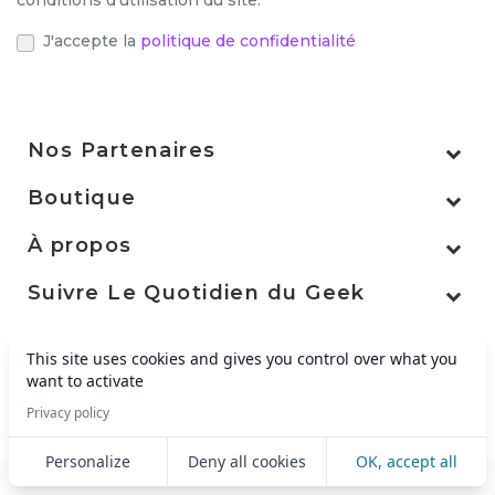
conditions d'utilisation du site.
J'accepte la
politique de confidentialité
Nos Partenaires
Boutique
À propos
Suivre Le Quotidien du Geek
This site uses cookies and gives you control over what you
want to activate
© 2026 - Créé par
Becoms
0661598311
5 Rue des Moulins, 63000 Chamalières
Privacy policy
christelle.monod@miaomi.fr
Personalize
Deny all cookies
OK, accept all